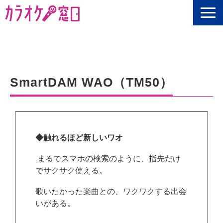
選定ポイント
ご利用シーン
SmartDAM WAO（TM50）
商品一覧
ご利用の流れ
お客様の声
Q&A
◆触れるほど新しいワオ
情報の窓口
まるでスマホの検索のように、指先だけ
【無料】資料ダウンロード
でサクサク使える。
歌いたかった楽曲との、ワクワクする出会
いがある。