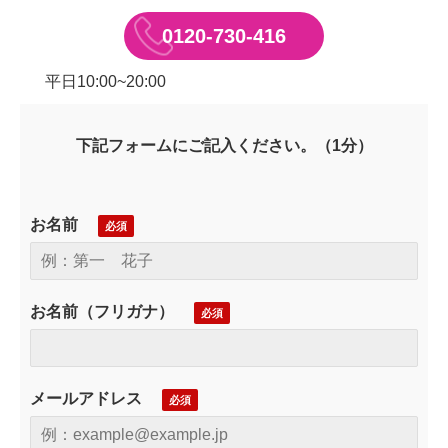
0120-730-416
×
平日10:00~20:00
新規レンタル・購入
「カラオケの窓口」
下記フォームにご記入ください。（1分）
夏季休業に伴い、以下休業とさせて頂きます。
お名前
期間：2026年8月8日・8月9日・8月11日
2026年8月13日～8月16日
お名前（フリガナ）
メンテナンスは直接ご契約先にお問い合わせください。
カラオケ導入以外（家庭用カラオケサービス等
）は
【問い合わせ一覧】
メールアドレス