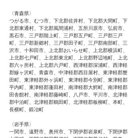
〈青森県〉
夏季休業に伴い、以下休業とさせて頂きます。
つがる市、むつ市、下北郡佐井村、下北郡大間町、下
期間：2026年8月8日・8月9日・8月11日
北郡東通村、下北郡風間浦村、五所川原市、弘前市、
2026年8月13日～8月16日
黒石市、三戸郡階上町、三戸郡五戸町、三戸郡三戸
町、三戸郡新郷村、三戸郡田子町、三戸郡南部町、三
沢市、十和田市、上北郡おいらせ町、上北郡横浜町、
メンテナンスは直接ご契約先にお問い合わせください。
上北郡七戸町、上北郡東北町、上北郡野辺地町、上北
カラオケ導入以外（家庭用カラオケサービス等
）は
郡六ヶ所村、上北郡六戸町、西津軽郡深浦町、西津軽
【問い合わせ一覧】
郡鰺ヶ沢町、青森市、中津軽郡西目屋村、東津軽郡蟹
田町、東津軽郡外ヶ浜町、東津軽郡今別町、東津軽郡
平内町、東津軽郡蓬田村、南津軽郡大鰐町、南津軽郡
田舎館村、南津軽郡藤崎町、八戸市、平川市、北津軽
郡中泊町、北津軽郡鶴田町、北津軽郡板柳町、本町、
今すぐ電話
長横町、鍛冶町
お電話受付時間 平日10:00~20:00
〈岩手県〉
一関市、遠野市、奥州市、下閉伊郡岩泉町、下閉伊郡