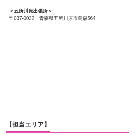
＜五所川原出張所＞
〒037-0032 青森県五所川原市烏森564
×
新規レンタル・購入
【担当エリア】
「カラオケの窓口」