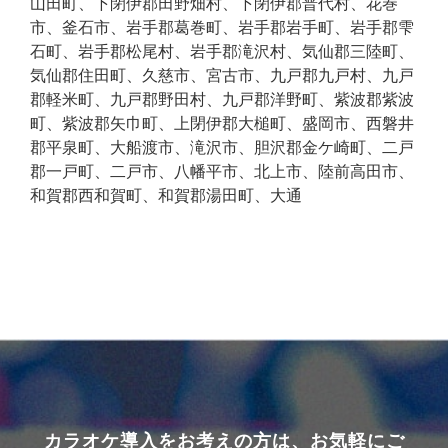
折り返し予約
山田町、下閉伊郡田野畑村、下閉伊郡普代村、花巻
市、釜石市、岩手郡葛巻町、岩手郡岩手町、岩手郡雫
石町、岩手郡松尾村、岩手郡滝沢村、気仙郡三陸町、
気仙郡住田町、久慈市、宮古市、九戸郡九戸村、九戸
郡軽米町、九戸郡野田村、九戸郡洋野町、紫波郡紫波
町、紫波郡矢巾町、上閉伊郡大槌町、盛岡市、西磐井
郡平泉町、大船渡市、滝沢市、胆沢郡金ケ崎町、二戸
郡一戸町、二戸市、八幡平市、北上市、陸前高田市、
和賀郡西和賀町、和賀郡湯田町、大通
カラオケ導入をお考えの方は、お気軽にご