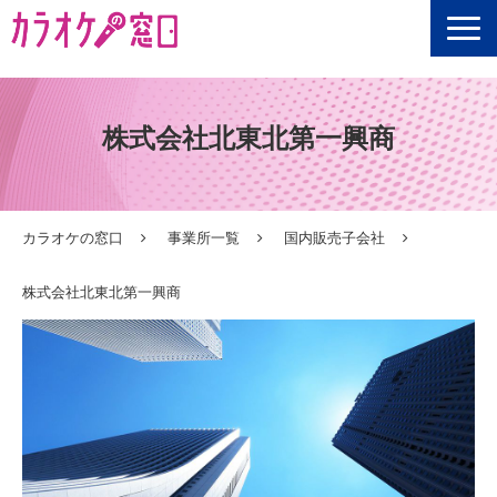
選定ポイント
株式会社北東北第一興商
ご利用シーン
商品一覧
ご利用の流れ
カラオケの窓口
事業所一覧
国内販売子会社
お客様の声
株式会社北東北第一興商
Q&A
情報の窓口
【無料】資料ダウンロード