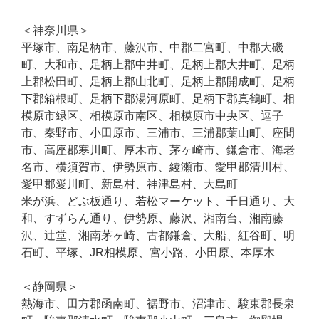
夏季休業に伴い、以下休業とさせて頂きます。
＜神奈川県＞
期間：2026年8月8日・8月9日・8月11日
平塚市、南足柄市、藤沢市、中郡二宮町、中郡大磯
2026年8月13日～8月16日
町、大和市、足柄上郡中井町、足柄上郡大井町、足柄
上郡松田町、足柄上郡山北町、足柄上郡開成町、足柄
下郡箱根町、足柄下郡湯河原町、足柄下郡真鶴町、相
メンテナンスは直接ご契約先にお問い合わせください。
模原市緑区、相模原市南区、相模原市中央区、逗子
カラオケ導入以外（家庭用カラオケサービス等
）は
市、秦野市、小田原市、三浦市、三浦郡葉山町、座間
【問い合わせ一覧】
市、高座郡寒川町、厚木市、茅ヶ崎市、鎌倉市、海老
名市、横須賀市、伊勢原市、綾瀬市、愛甲郡清川村、
愛甲郡愛川町、新島村、神津島村、大島町
米が浜、どぶ板通り、若松マーケット、千日通り、大
和、すずらん通り、伊勢原、藤沢、湘南台、湘南藤
今すぐ電話
沢、辻堂、湘南茅ヶ崎、古都鎌倉、大船、紅谷町、明
石町、平塚、JR相模原、宮小路、小田原、本厚木
お電話受付時間 平日10:00~20:00
＜静岡県＞
折り返し予約
熱海市、田方郡函南町、裾野市、沼津市、駿東郡長泉