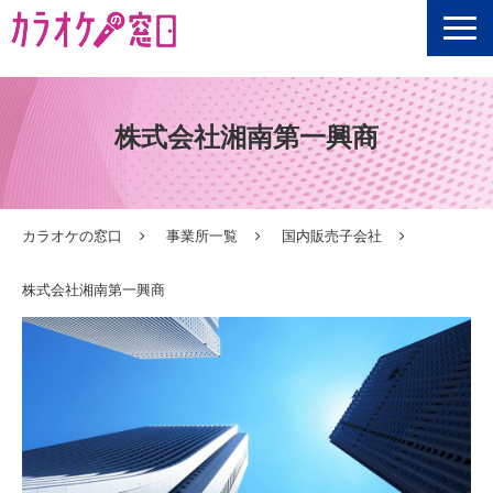
選定ポイント
株式会社湘南第一興商
ご利用シーン
商品一覧
ご利用の流れ
カラオケの窓口
事業所一覧
国内販売子会社
お客様の声
株式会社湘南第一興商
Q&A
情報の窓口
【無料】資料ダウンロード