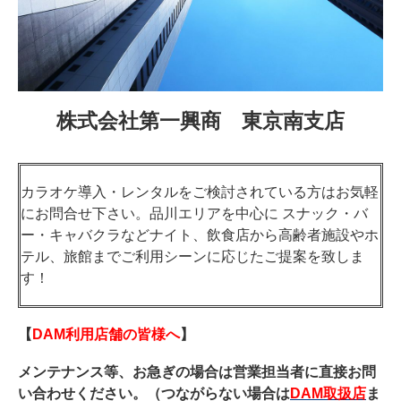
株式会社第一興商 東京南支店
カラオケ導入・レンタルをご検討されている方はお気軽
にお問合せ下さい。品川エリアを中心に スナック・バ
ー・キャバクラなどナイト、飲食店から高齢者施設やホ
テル、旅館までご利用シーンに応じたご提案を致しま
す！
【
DAM利用店舗の皆様へ
】
メンテナンス等、お急ぎの場合は営業担当者に直接お問
い合わせください。（つながらない場合は
DAM取扱店
ま