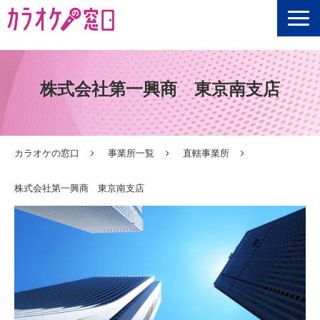
選定ポイント
株式会社第一興商　東京南支店
ご利用シーン
商品一覧
ご利用の流れ
カラオケの窓口
事業所一覧
直轄事業所
お客様の声
株式会社第一興商 東京南支店
Q&A
情報の窓口
【無料】資料ダウンロード